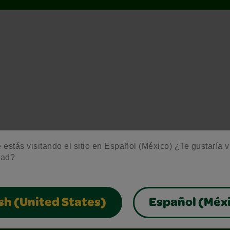
estás visitando el sitio en Español (México) ¿Te gustaría vis
dad?
sh (United States)
Español (Méx