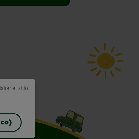
itar el sitio
ico)