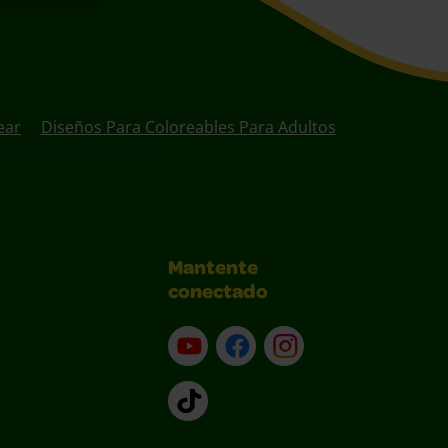
ear
Diseños Para Coloreables Para Adultos
Mantente
conectado
YouTube (en inglés)
Facebook (en inglés)
Instagram (en inglé
TikTok