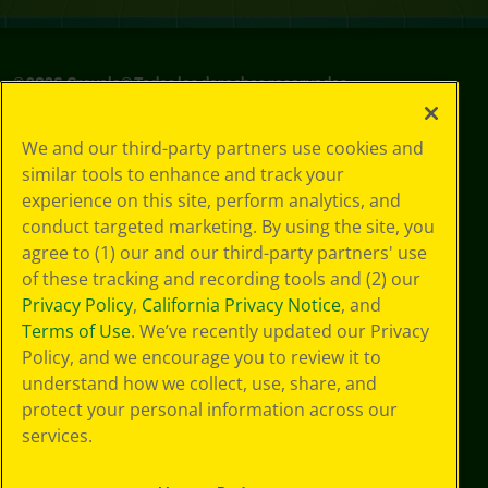
©
2026
Crayola® Todos los derechos reservados.
Sus opciones
We and our third-party partners use cookies and
de privacidad
similar tools to enhance and track your
Política de
experience on this site, perform analytics, and
privacidad
Términos de SMS
conduct targeted marketing. By using the site, you
GDPR
agree to (1) our and our third-party partners' use
Aviso de
of these tracking and recording tools and (2) our
privacidad de CA
Privacy Policy
,
California Privacy Notice
, and
Cookie
Terms of Use
. We’ve recently updated our Privacy
Preferences
Policy, and we encourage you to review it to
Condiciones de
understand how we collect, use, share, and
uso
Accesibilidad web
protect your personal information across our
Mapa del sitio
services.