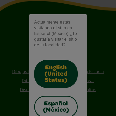
Actualmente estás
visitando el sitio en
Español (México) ¿Te
gustaría visitar el sitio
de tu localidad?
Also of Interest
English
Dibujos Para Colorear De Regreso A La Escuela
(United
States)
Dibujos De Personajes Para Colorear
Diseños Para Coloreables Para Adultos
Español
(México)