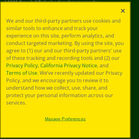
©
2026
Crayola® Todos los derechos reservados.
Sus opciones
We and our third-party partners use cookies and
de privacidad
similar tools to enhance and track your
Política de
experience on this site, perform analytics, and
privacidad
Términos de SMS
conduct targeted marketing. By using the site, you
GDPR
agree to (1) our and our third-party partners' use
Aviso de
of these tracking and recording tools and (2) our
privacidad de CA
Privacy Policy
,
California Privacy Notice
, and
Cookie
Terms of Use
. We’ve recently updated our Privacy
Preferences
Policy, and we encourage you to review it to
Condiciones de
understand how we collect, use, share, and
uso
Accesibilidad web
protect your personal information across our
Mapa del sitio
services.
Manage Preferences