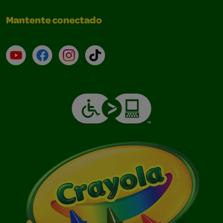
Mantente conectado
YouTube (en inglés)
Facebook (en inglés)
Instagram (en inglés)
TikTok