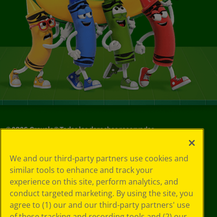
©
2026
Crayola® Todos los derechos reservados.
Sus opciones
We and our third-party partners use cookies and
de privacidad
similar tools to enhance and track your
Política de
experience on this site, perform analytics, and
privacidad
Términos de SMS
conduct targeted marketing. By using the site, you
GDPR
agree to (1) our and our third-party partners' use
Aviso de
of these tracking and recording tools and (2) our