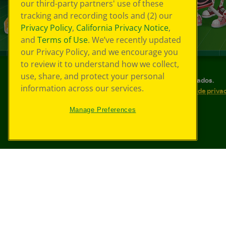
our third-party partners' use of these
tracking and recording tools and (2) our
Privacy Policy
,
California Privacy Notice
,
and
Terms of Use
. We’ve recently updated
our Privacy Policy, and we encourage you
to review it to understand how we collect,
use, share, and protect your personal
©
2026
Crayola® Todos los derechos reservados.
information across our services.
Sus opciones de privacidad
Política de priva
Accesibilidad web
Mapa del sitio
Manage Preferences