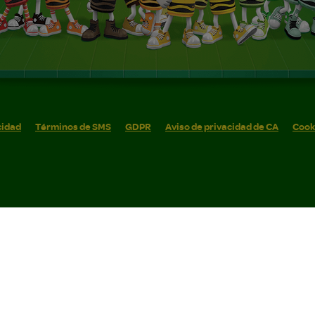
cidad
Términos de SMS
GDPR
Aviso de privacidad de CA
Cook