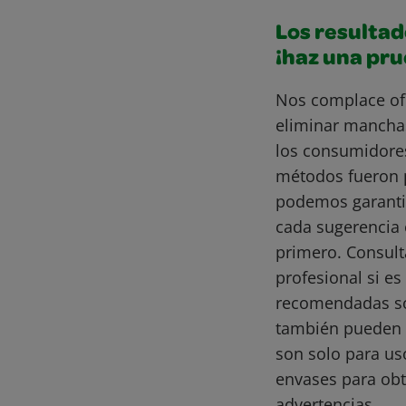
Los resultad
¡haz una pr
Nos complace of
eliminar mancha
los consumidore
métodos fueron 
podemos garantiz
cada sugerencia 
primero. Consult
profesional si e
recomendadas son
también pueden 
son solo para us
envases para obt
advertencias.