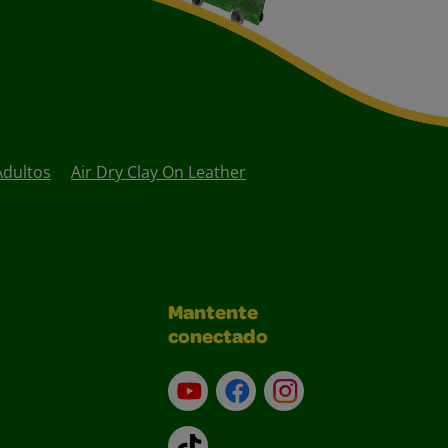
Adultos
Air Dry Clay On Leather
Mantente
conectado
YouTube (en inglés)
Facebook (en inglés)
Instagram (en inglé
TikTok