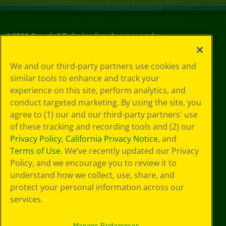
©
2026
Crayola® Todos los derechos reservados.
Sus opciones
We and our third-party partners use cookies and
de privacidad
similar tools to enhance and track your
Política de
experience on this site, perform analytics, and
privacidad
Términos de SMS
conduct targeted marketing. By using the site, you
GDPR
agree to (1) our and our third-party partners' use
Aviso de
of these tracking and recording tools and (2) our
privacidad de CA
Privacy Policy
,
California Privacy Notice
, and
Cookie
Terms of Use
. We’ve recently updated our Privacy
Preferences
Policy, and we encourage you to review it to
Condiciones de
understand how we collect, use, share, and
uso
Accesibilidad web
protect your personal information across our
Mapa del sitio
services.
Manage Preferences