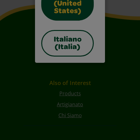
(United
States)
Italiano
(Italia)
Also of Interest
Products
Artigianato
Chi Siamo