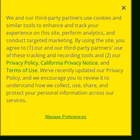
Le tue scelte
We and our third-party partners use cookies and
in materia di
similar tools to enhance and track your
privacy
experience on this site, perform analytics, and
Informativa sulla
privacy
conduct targeted marketing. By using the site, you
Termini SMS
agree to (1) our and our third-party partners' use
GDPR
of these tracking and recording tools and (2) our
Informativa sulla
Privacy Policy
,
California Privacy Notice
, and
privacy di CA
Terms of Use
. We’ve recently updated our Privacy
Technologies
Policy, and we encourage you to review it to
Preferenze cookie
understand how we collect, use, share, and
Condizioni d'uso
Accessibilità web
protect your personal information across our
Mappa del sito
services.
Manage Preferences