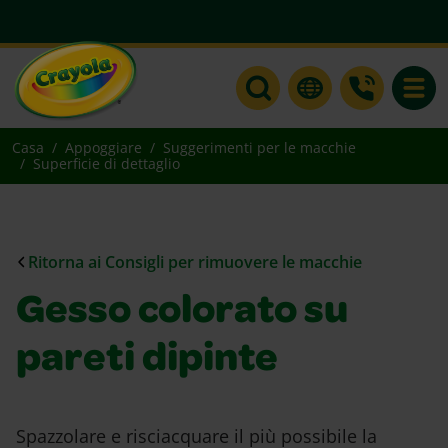
Toggle
Casa
Appoggiare
Suggerimenti per le macchie
Superficie di dettaglio
Ritorna ai Consigli per rimuovere le macchie
Gesso colorato su
pareti dipinte
Spazzolare e risciacquare il più possibile la