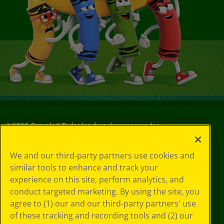
©
2026
Crayola® Todos los derechos reservados.
Sus opciones
We and our third-party partners use cookies and
de privacidad
similar tools to enhance and track your
Política de
experience on this site, perform analytics, and
privacidad
Términos de SMS
conduct targeted marketing. By using the site, you
GDPR
agree to (1) our and our third-party partners' use
Aviso de
of these tracking and recording tools and (2) our
privacidad de CA