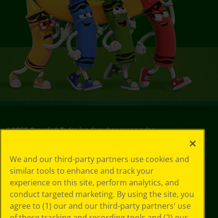
©
2026
Crayola® Todos los derechos reservados.
Sus opciones
We and our third-party partners use cookies and
de privacidad
similar tools to enhance and track your
Política de
experience on this site, perform analytics, and
privacidad
Términos de SMS
conduct targeted marketing. By using the site, you
GDPR
agree to (1) our and our third-party partners' use
Aviso de
of these tracking and recording tools and (2) our