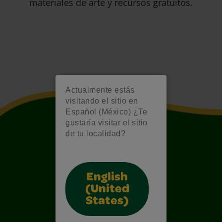
materiales de arte y recursos gratuitos.
Actualmente estás
visitando el sitio en
Español (México) ¿Te
gustaría visitar el sitio
de tu localidad?
English
(United
States)
Also of Interest