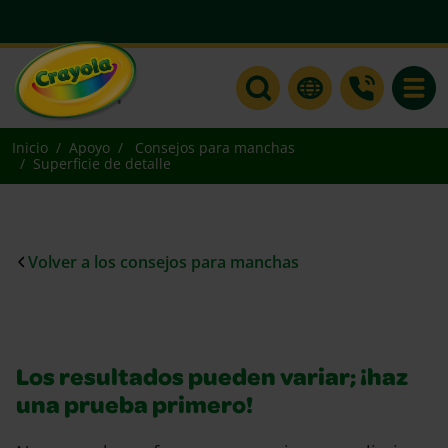
Toggle
Inicio
Apoyo
Consejos para manchas
Superficie de detalle
Volver a los consejos para manchas
Los resultados pueden variar; ¡haz
una prueba primero!