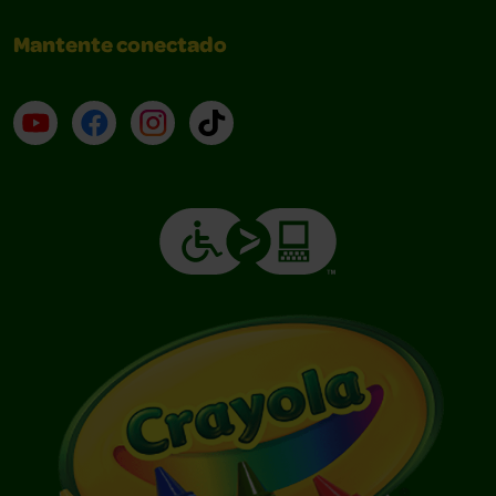
Mantente conectado
YouTube (en inglés)
Facebook (en inglés)
Instagram (en inglés)
TikTok