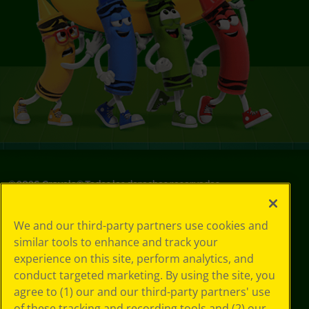
©
2026
Crayola® Todos los derechos reservados.
Sus opciones
We and our third-party partners use cookies and
de privacidad
similar tools to enhance and track your
Política de
experience on this site, perform analytics, and
privacidad
Términos de SMS
conduct targeted marketing. By using the site, you
GDPR
agree to (1) our and our third-party partners' use
Aviso de
of these tracking and recording tools and (2) our