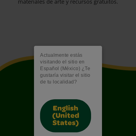
materiales de arte y recursos gratuitos.
Actualmente estás
visitando el sitio en
Español (México) ¿Te
gustaría visitar el sitio
de tu localidad?
English
(United
States)
Also of Interest