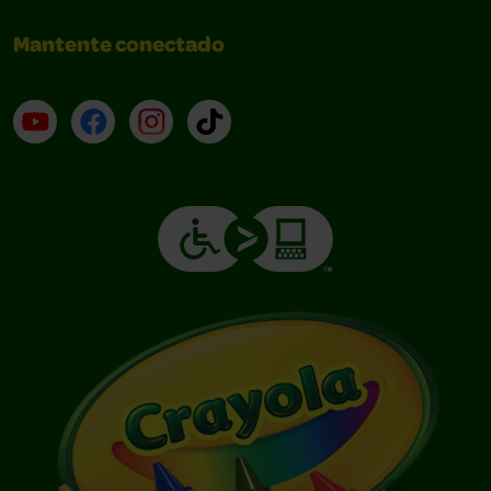
Mantente conectado
YouTube (en inglés)
Facebook (en inglés)
Instagram (en inglés)
TikTok