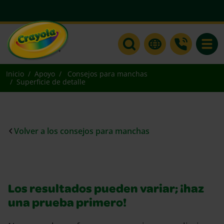
Toggle
Inicio
Apoyo
Consejos para manchas
Superficie de detalle
Volver a los consejos para manchas
Los resultados pueden variar; ¡haz
una prueba primero!