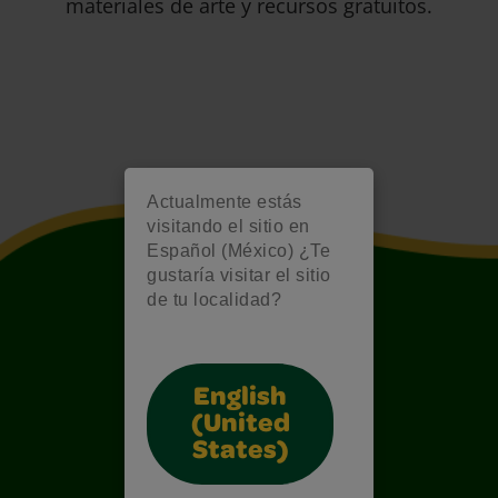
materiales de arte y recursos gratuitos.
Actualmente estás
visitando el sitio en
Español (México) ¿Te
gustaría visitar el sitio
de tu localidad?
English
(United
States)
Also of Interest