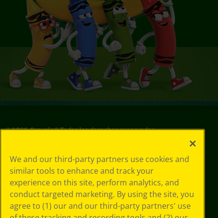
©
2026
Crayola® Todos los derechos reservados.
Sus opciones
We and our third-party partners use cookies and
de privacidad
similar tools to enhance and track your
Política de
experience on this site, perform analytics, and
privacidad
Términos de SMS
conduct targeted marketing. By using the site, you
GDPR
agree to (1) our and our third-party partners' use
Aviso de
of these tracking and recording tools and (2) our