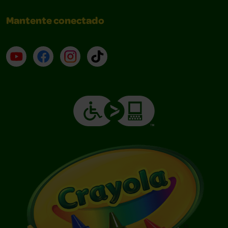
Mantente conectado
YouTube (en inglés)
Facebook (en inglés)
Instagram (en inglés)
TikTok