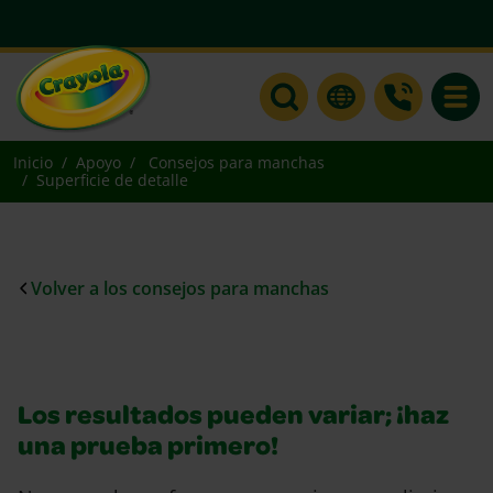
Toggle
Inicio
Apoyo
Consejos para manchas
Superficie de detalle
Volver a los consejos para manchas
Los resultados pueden variar; ¡haz
una prueba primero!