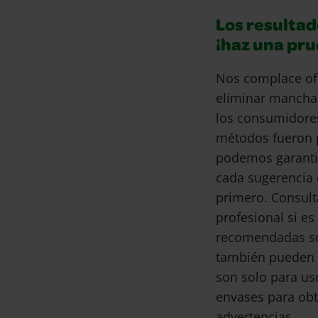
Los resultad
¡haz una pr
Nos complace of
eliminar mancha
los consumidore
métodos fueron 
podemos garantiz
cada sugerencia 
primero. Consult
profesional si e
recomendadas son
también pueden 
son solo para us
envases para obt
advertencias.