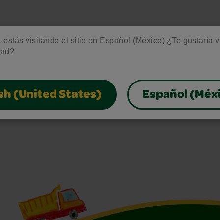
estás visitando el sitio en Español (México) ¿Te gustaría vis
dad?
sh (United States)
Español (Méx