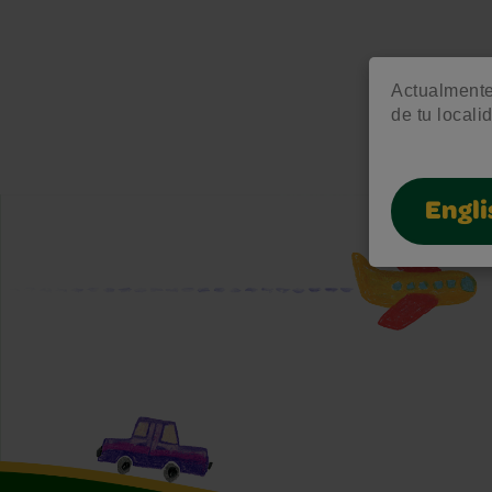
Actualmente 
de tu locali
Engli