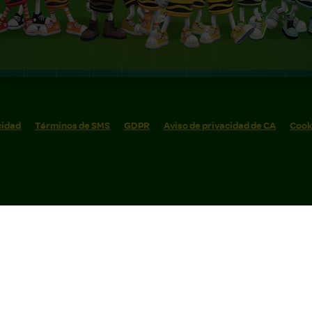
cidad
Términos de SMS
GDPR
Aviso de privacidad de CA
Cook