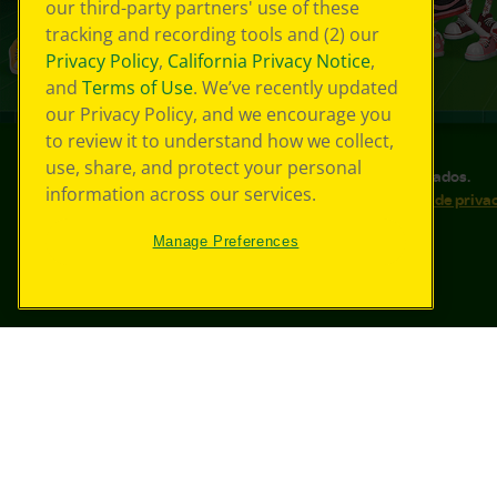
our third-party partners' use of these
tracking and recording tools and (2) our
Privacy Policy
,
California Privacy Notice
,
and
Terms of Use
. We’ve recently updated
our Privacy Policy, and we encourage you
to review it to understand how we collect,
use, share, and protect your personal
©
2026
Crayola® Todos los derechos reservados.
information across our services.
Sus opciones de privacidad
Política de priva
Accesibilidad web
Mapa del sitio
Manage Preferences