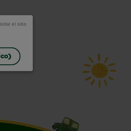
itar el sitio
ico)