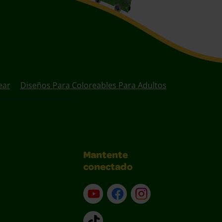
ear
Diseños Para Coloreables Para Adultos
Mantente
conectado
YouTube (en inglés)
Facebook (en inglés)
Instagram (en inglé
TikTok