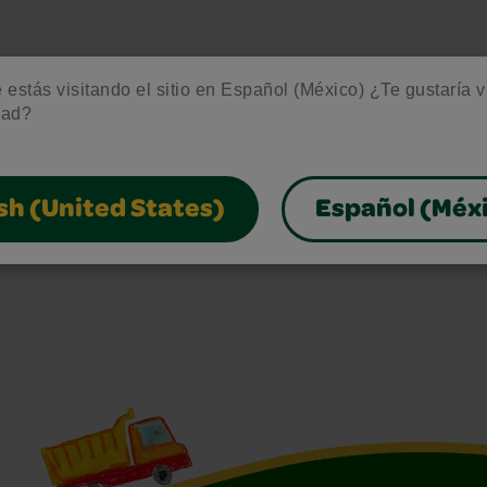
estás visitando el sitio en Español (México) ¿Te gustaría vis
dad?
sh (United States)
Español (Méx