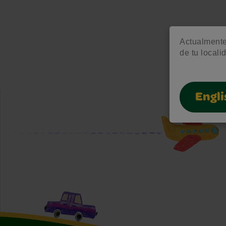
Actualmente 
de tu locali
Engli