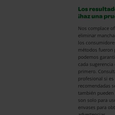
Los resultad
¡haz una pr
Nos complace of
eliminar mancha
los consumidore
métodos fueron 
podemos garantiz
cada sugerencia 
primero. Consult
profesional si e
recomendadas son
también pueden 
son solo para us
envases para obt
advertencias.