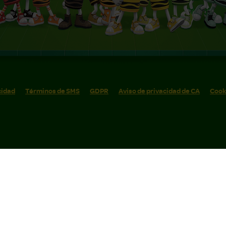
cidad
Términos de SMS
GDPR
Aviso de privacidad de CA
Cook