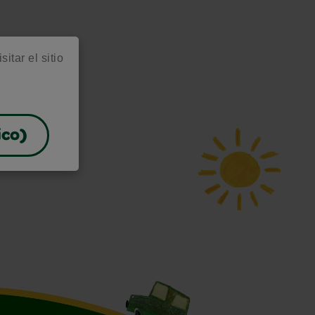
itar el sitio
ico)