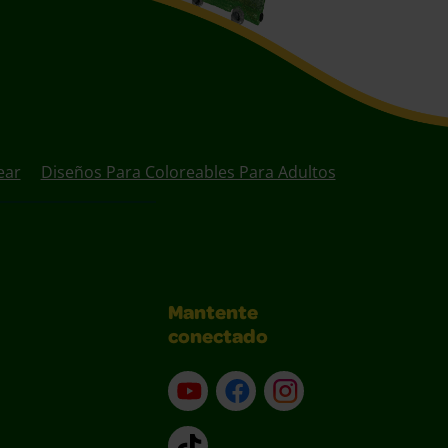
ear
Diseños Para Coloreables Para Adultos
Mantente
conectado
YouTube (en inglés)
Facebook (en inglés)
Instagram (en inglé
TikTok