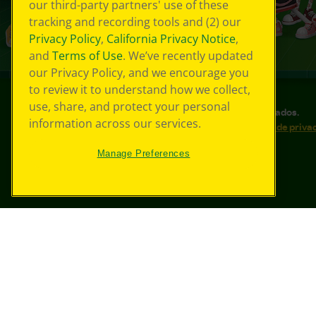
our third-party partners' use of these
tracking and recording tools and (2) our
Privacy Policy
,
California Privacy Notice
,
and
Terms of Use
. We’ve recently updated
our Privacy Policy, and we encourage you
to review it to understand how we collect,
use, share, and protect your personal
©
2026
Crayola® Todos los derechos reservados.
information across our services.
Sus opciones de privacidad
Política de priva
Accesibilidad web
Mapa del sitio
Manage Preferences