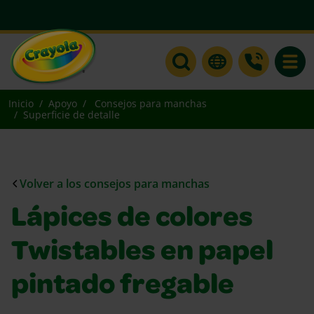
Toggle
Inicio
Apoyo
Consejos para manchas
Superficie de detalle
Volver a los consejos para manchas
Lápices de colores
Twistables en papel
pintado fregable