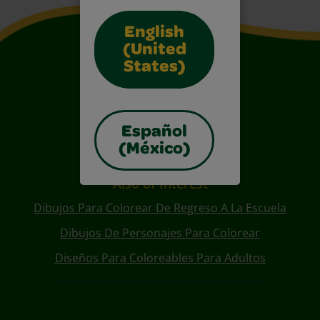
English
(United
States)
Español
(México)
Also of Interest
Dibujos Para Colorear De Regreso A La Escuela
Dibujos De Personajes Para Colorear
Diseños Para Coloreables Para Adultos