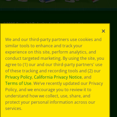
©
2026
Crayola® Todos los derechos reservados.
Sus opciones
We and our third-party partners use cookies and
de privacidad
similar tools to enhance and track your
Política de
experience on this site, perform analytics, and
privacidad
Términos de SMS
conduct targeted marketing. By using the site, you
GDPR
agree to (1) our and our third-party partners' use
Aviso de
of these tracking and recording tools and (2) our
privacidad de CA
Privacy Policy
,
California Privacy Notice
, and
Cookie
Terms of Use
. We’ve recently updated our Privacy
Preferences
Policy, and we encourage you to review it to
Condiciones de
understand how we collect, use, share, and
uso
Accesibilidad web
protect your personal information across our
Mapa del sitio
services.