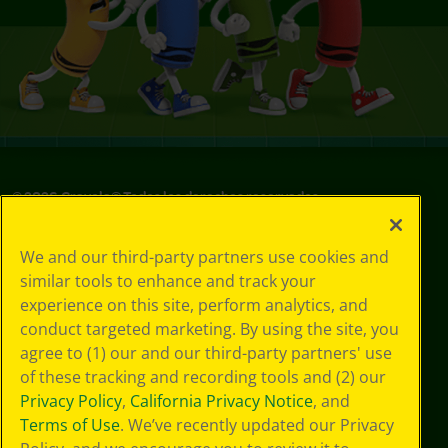
©
2026
Crayola® Todos los derechos reservados.
Sus opciones
We and our third-party partners use cookies and
de privacidad
similar tools to enhance and track your
Política de
experience on this site, perform analytics, and
privacidad
Términos de SMS
conduct targeted marketing. By using the site, you
GDPR
agree to (1) our and our third-party partners' use
Aviso de
of these tracking and recording tools and (2) our
privacidad de CA
Privacy Policy
,
California Privacy Notice
, and
Cookie
Terms of Use
. We’ve recently updated our Privacy
Preferences