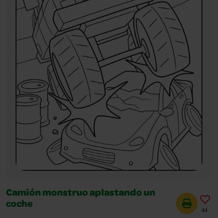
Camión monstruo aplastando un
coche
44