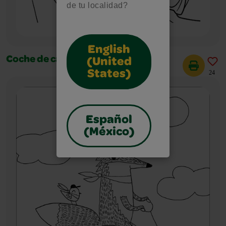
de tu localidad?
English
Coche de carreras de Fórmula 1
(United
States)
24
Español
(México)