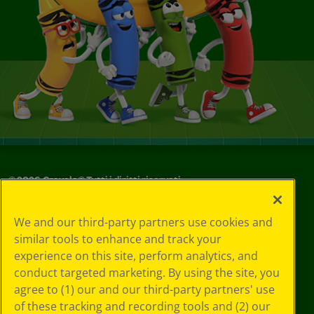
©
2026
Crayola® Tutti i diritti riservati.
Le tue scelte
We and our third-party partners use cookies and
in materia di
similar tools to enhance and track your
privacy
experience on this site, perform analytics, and
Informativa sulla
privacy
conduct targeted marketing. By using the site, you
Termini SMS
agree to (1) our and our third-party partners' use
GDPR
of these tracking and recording tools and (2) our