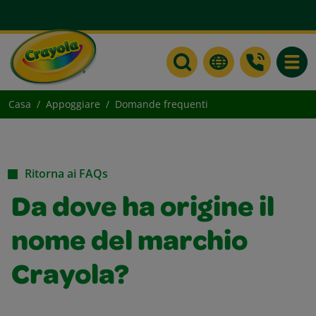
Toggle
Casa
Appoggiare
Domande frequenti
Ritorna ai FAQs
Da dove ha origine il
nome del marchio
Crayola?