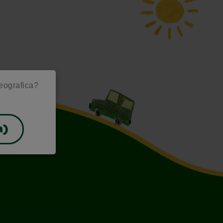
geografica?
a)