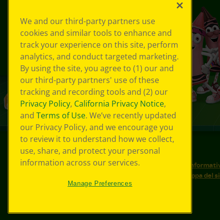
We and our third-party partners use
cookies and similar tools to enhance and
track your experience on this site, perform
analytics, and conduct targeted marketing.
By using the site, you agree to (1) our and
our third-party partners' use of these
tracking and recording tools and (2) our
Privacy Policy
,
California Privacy Notice
,
and
Terms of Use
. We’ve recently updated
our Privacy Policy, and we encourage you
to review it to understand how we collect,
use, share, and protect your personal
©
2026
Crayola® Tutti i diritti riservati.
information across our services.
Le tue scelte in materia di privacy
Informativ
Condizioni d'uso
Accessibilità web
Mappa del s
Manage Preferences