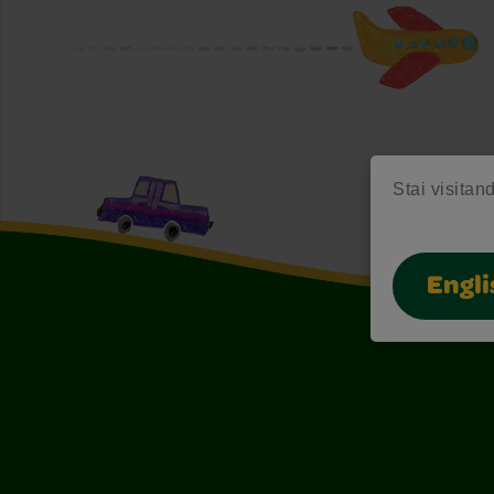
Stai visitand
Engli