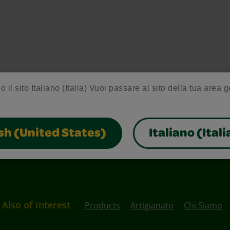
o il sito Italiano (Italia) Vuoi passare al sito della tua area 
sh (United States)
Italiano (Itali
Also of Interest
Products
Artigianato
Chi Siamo