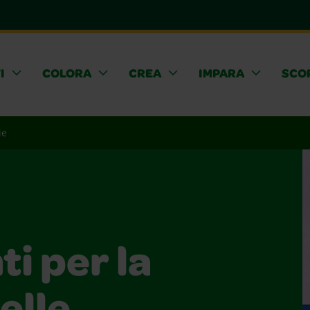
I
COLORA
CREA
IMPARA
SCOP
ie
i per la