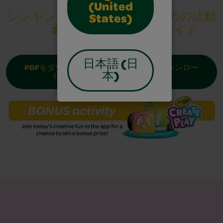
(United
シンキングシート
教師のための活動
States)
2
計画ガイド
日本語 (日
PDFをダウンロー
PDFをダウンロー
本)
ド
ド