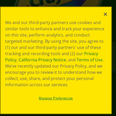
We and our third-party partners use cookies and
similar tools to enhance and track your experience
on this site, perform analytics, and conduct
targeted marketing. By using the site, you agree to
(1) our and our third-party partners' use of these
tracking and recording tools and (2) our
Privacy
Policy
,
California Privacy Notice
, and
Terms of Use
.
We’ve recently updated our Privacy Policy, and we
encourage you to review it to understand how we
collect, use, share, and protect your personal
information across our services.
© 2024 Crayola® All Rights Reserved.
Manage Preferences