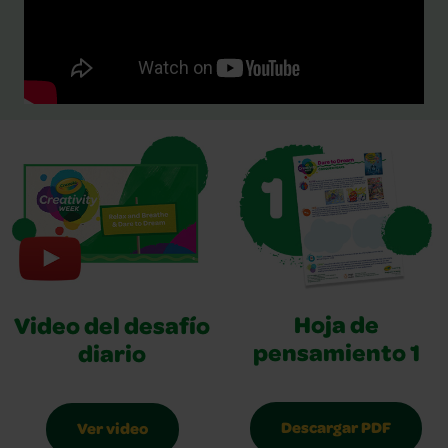
Hoja de
Video del desafío
pensamiento 1
diario
Descargar PDF
Ver video