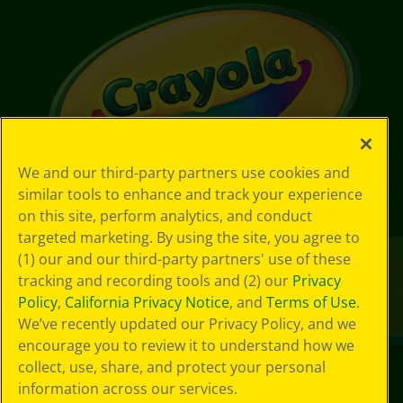
We and our third-party partners use cookies and
similar tools to enhance and track your experience
on this site, perform analytics, and conduct
targeted marketing. By using the site, you agree to
(1) our and our third-party partners' use of these
tracking and recording tools and (2) our
Privacy
Policy
,
California Privacy Notice
, and
Terms of Use
.
We’ve recently updated our Privacy Policy, and we
encourage you to review it to understand how we
collect, use, share, and protect your personal
information across our services.
©
2026
Crayola® Todos los derechos reservados.