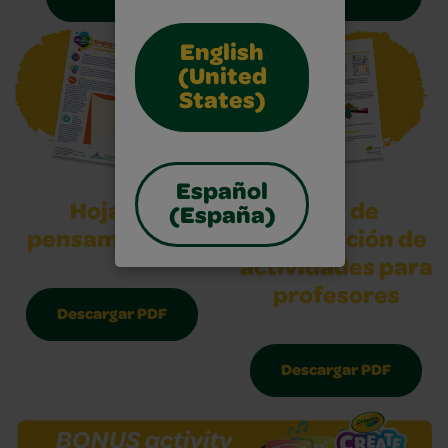
English
(United
States)
Español
Hoja de
Guía de
(España)
pensamiento 2
planificación de
actividades para
profesores
Descargar PDF
Descargar PDF