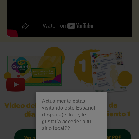
Actualmente estás
Hoja de
Video del desafío
visitando este Español
pensamiento 1
diario
(España) sitio. ¿Te
gustaría acceder a tu
sitio local??
Descargar PDF
Ver video