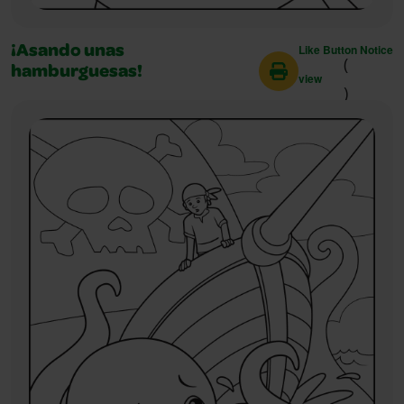
Like Button Notice
¡Asando unas
(
hamburguesas!
view
)