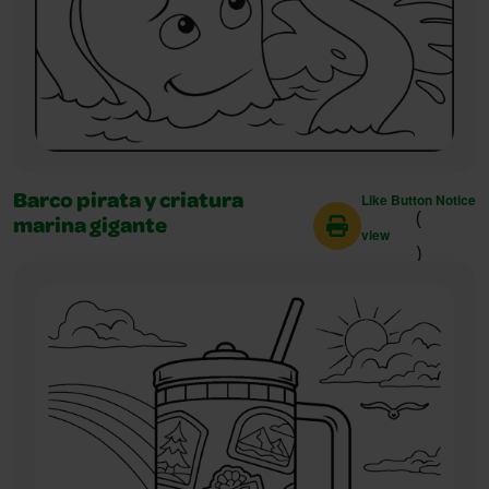
Like Button Notice
Barco pirata y criatura
(
marina gigante
view
)