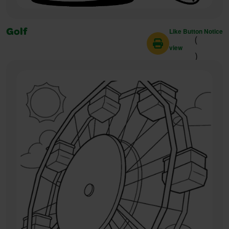
Like Button Notice
Golf
(
view
)