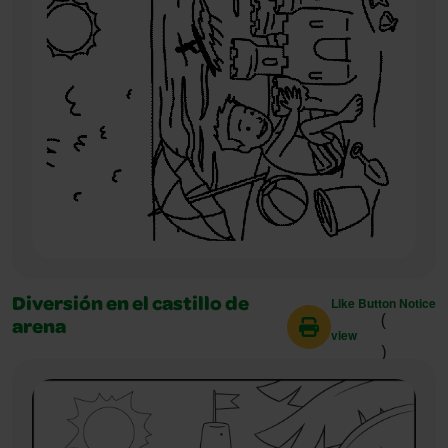
Like Button Notice
Diversión en el castillo de
(
arena
view
)