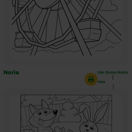
Like Button Notice
Noria
(
view
)