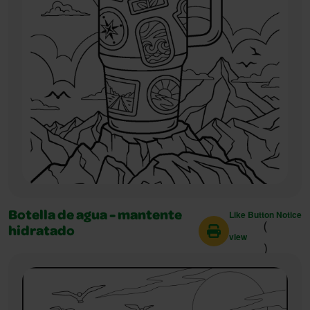
Like Button Notice
Botella de agua - mantente
(
hidratado
view
)