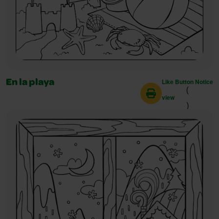
Like Button Notice
En la playa
(
view
)