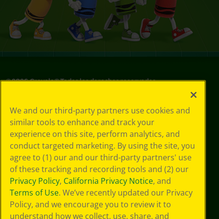
©
2026
Crayola® Todos los derechos reservados.
Sus opciones
We and our third-party partners use cookies and
de privacidad
similar tools to enhance and track your
Política de
experience on this site, perform analytics, and
privacidad
Términos de SMS
conduct targeted marketing. By using the site, you
GDPR
agree to (1) our and our third-party partners' use
Aviso de
of these tracking and recording tools and (2) our
privacidad de CA
Privacy Policy
,
California Privacy Notice
, and
Cookie
Terms of Use
. We’ve recently updated our Privacy
Preferences
Policy, and we encourage you to review it to
Condiciones de
understand how we collect, use, share, and
uso