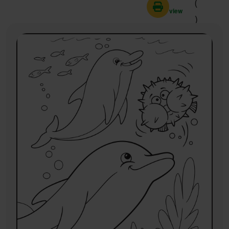
(
view
)