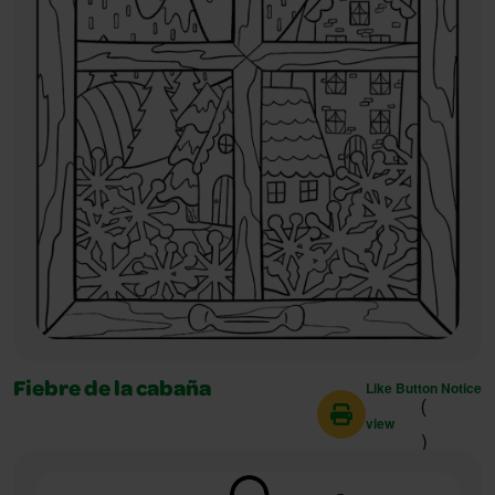
Like Button Notice
Fiebre de la cabaña
(
view
)