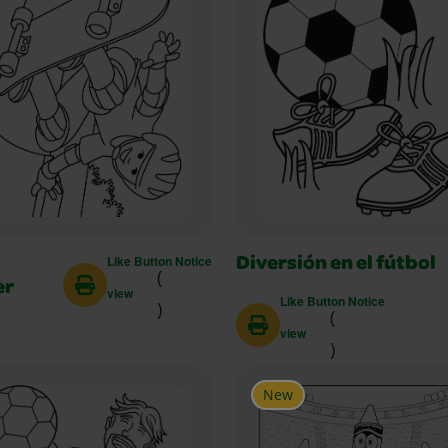
Like Button Notice
Diversión en el fútbol
(
er
view
Like Button Notice
)
(
view
)
New