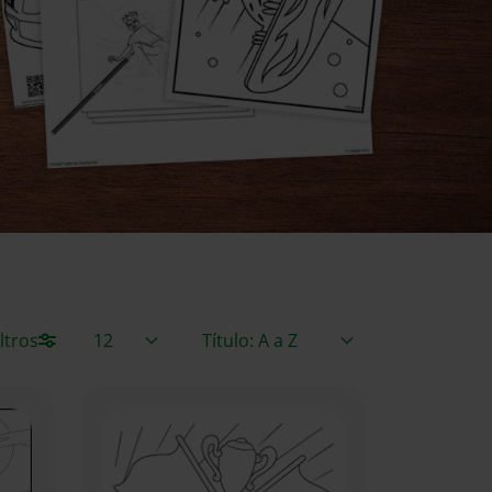
Elementos / Página
Ordenar por
iltros