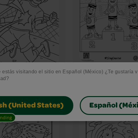
estás visitando el sitio en Español (México) ¿Te gustaría vis
Los 3
Like Butt
dad?
lista
(
mejores
view
colores
Like Button Notice
)
(
view
sh (United States)
Español (Méx
)
ending