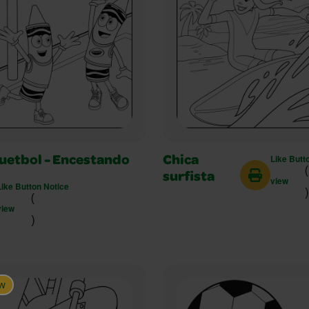
Like Butt
uetbol - Encestando
Chica
(
surfista
view
Like Button Notice
)
(
view
)
w