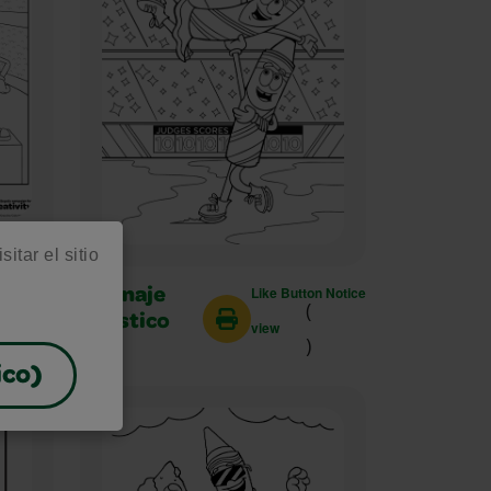
itar el sitio
on Notice
Like Button Notice
Patinaje
(
artístico
view
)
ico)