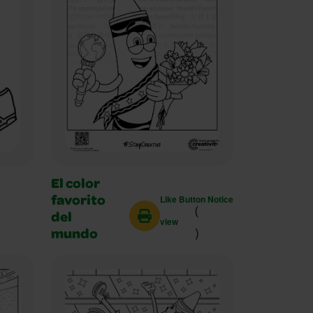
El color
Like Button Notice
favorito
(
del
view
)
mundo