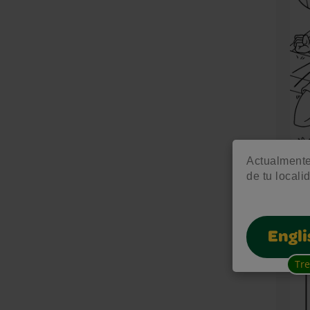
Actualmente 
de tu locali
Futbo
Engli
Tr