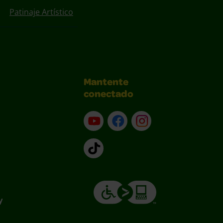
Patinaje Artístico
Mantente
conectado
YouTube (en inglés)
Facebook (en inglés)
Instagram (en inglé
TikTok
y