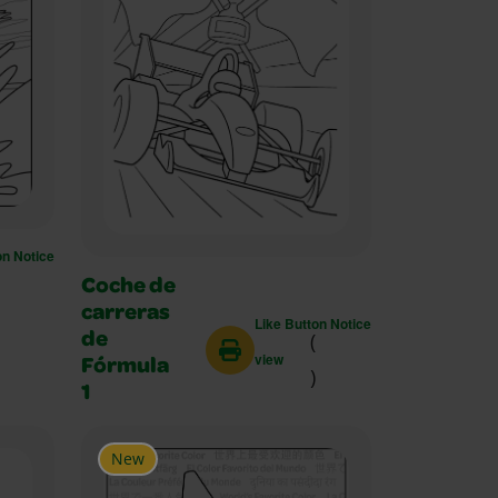
on Notice
Coche de
carreras
Like Button Notice
(
de
view
Fórmula
)
1
New