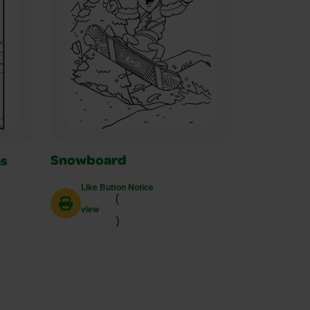
Snowboard
as
Like Button Notice
(
view
)