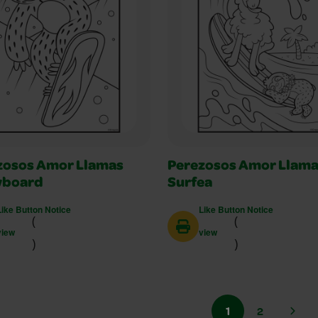
zosos Amor Llamas
Perezosos Amor Llam
board
Surfea
Like Button Notice
Like Button Notice
(
(
view
view
)
)
1
2