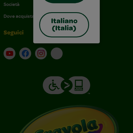
Società
Dove acquistare
Italiano
(Italia)
Seguici
Su YouTube
Contatti
Profilo Instagram
Email