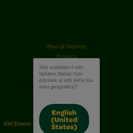
Also of Interest
Products
Artigianato
Stai visitando il sito
Italiano (Italia) Vuoi
Chi Siamo
passare al sito della tua
area geografica?
English
(United
Chi Siamo
States)