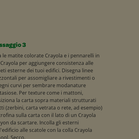
ssaggio 3
 le matite colorate Crayola e i pennarelli in
 Crayola per aggiungere consistenza alle
eti esterne dei tuoi edifici. Disegna linee
zzontali per assomigliare a rivestimenti o
egni curvi per sembrare modanature
tasiose. Per texture come i mattoni,
iziona la carta sopra materiali strutturati
tti (zerbini, carta vetrata o rete, ad esempio)
trofina sulla carta con il lato di un Crayola
yon da scartare. Incolla gli esterni
l'edificio alle scatole con la colla Crayola
ool. Secco.