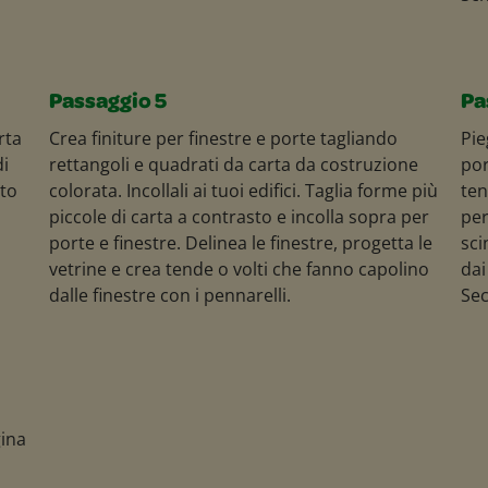
Passaggio 5
Pa
rta
Crea finiture per finestre e porte tagliando
Pie
di
rettangoli e quadrati da carta da costruzione
por
tto
colorata. Incollali ai tuoi edifici. Taglia forme più
ten
piccole di carta a contrasto e incolla sopra per
per
porte e finestre. Delinea le finestre, progetta le
sci
vetrine e crea tende o volti che fanno capolino
dai
dalle finestre con i pennarelli.
Sec
gina