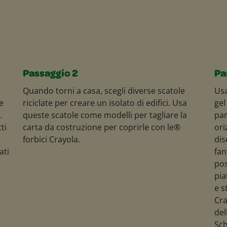
Passaggio 2
Pa
Quando torni a casa, scegli diverse scatole
Usa
e
riciclate per creare un isolato di edifici. Usa
gel
.
queste scatole come modelli per tagliare la
par
ti
carta da costruzione per coprirle con le®
ori
forbici Crayola.
dis
ati
fan
pos
pia
e s
Cra
del
Sch