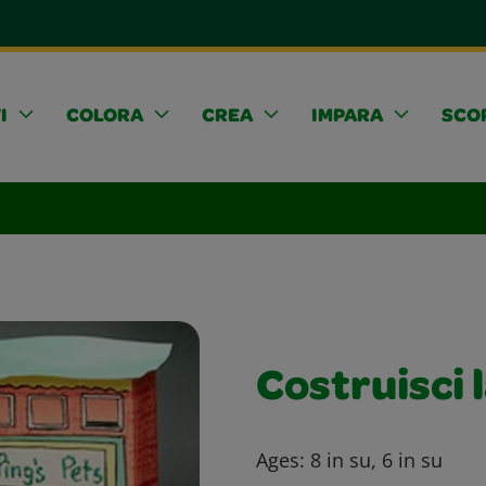
I
COLORA
CREA
IMPARA
SCOP
Costruisci l
Ages:
8 in su, 6 in su