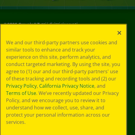
©
2026
Crayola® Tutti i diritti riservati.
Le tue scelte
We and our third-party partners use cookies and
in materia di
similar tools to enhance and track your
privacy
experience on this site, perform analytics, and
Informativa sulla
privacy
conduct targeted marketing. By using the site, you
Termini SMS
agree to (1) our and our third-party partners' use
GDPR
of these tracking and recording tools and (2) our
Informativa sulla
Privacy Policy
,
California Privacy Notice
, and
privacy di CA
Terms of Use
. We’ve recently updated our Privacy
Technologies
Policy, and we encourage you to review it to
Preferenze cookie
understand how we collect, use, share, and
Condizioni d'uso
Accessibilità web
protect your personal information across our
Mappa del sito
services.