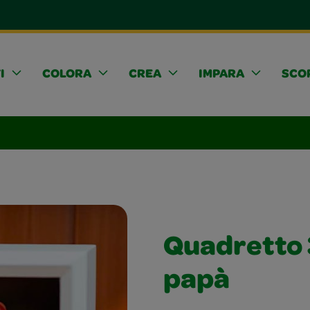
I
COLORA
CREA
IMPARA
SCOP
Quadretto 3
papà