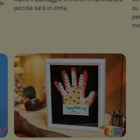
de
piccola sarà in cima.
su
pen
me