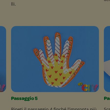
lli.
Passaggio 5
Pa
Ripeti il passaggio 4 finché l’impronta più
Sc