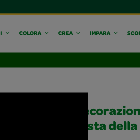
I
COLORA
CREA
IMPARA
SCOP
Decorazion
Festa dell