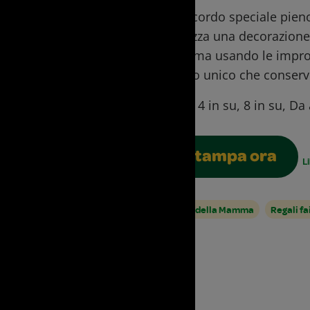
Un ricordo speciale pien
Realizza una decorazione 
Mamma usando le impront
regalo unico che conser
Ages:
4 in su, 8 in su, Da
Stampa ora
L
Festa della Mamma
Regali fa