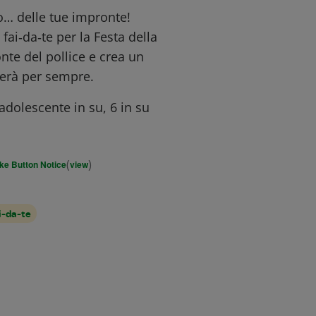
o… delle tue impronte!
fai‑da‑te per la Festa della
e del pollice e crea un
verà per sempre.
 adolescente in su, 6 in su
(
)
ike Button Notice
view
i-da-te