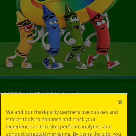
©
2026
Crayola® Tutti i diritti riservati.
Le tue scelte
We and our third-party partners use cookies and
in materia di
similar tools to enhance and track your
privacy
experience on this site, perform analytics, and
Informativa sulla
privacy
conduct targeted marketing. By using the site, you