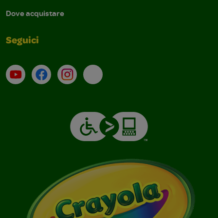
Dove acquistare
Seguici
Su YouTube
Contatti
Profilo Instagram
Email