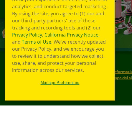
analytics, and conduct targeted marketing.
By using the site, you agree to (1) our and
our third-party partners' use of these
tracking and recording tools and (2) our
Privacy Policy
,
California Privacy Notice
,
and
Terms of Use
. We’ve recently updated
our Privacy Policy, and we encourage you
to review it to understand how we collect,
use, share, and protect your personal
©
2026
Crayola® Tutti i diritti riservati.
information across our services.
Le tue scelte in materia di privacy
Informativ
Condizioni d'uso
Accessibilità web
Mappa del s
Manage Preferences