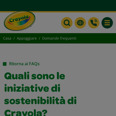
Toggle
Casa
Appoggiare
Domande frequenti
Ritorna ai FAQs
Quali sono le
iniziative di
sostenibilità di
Crayola?