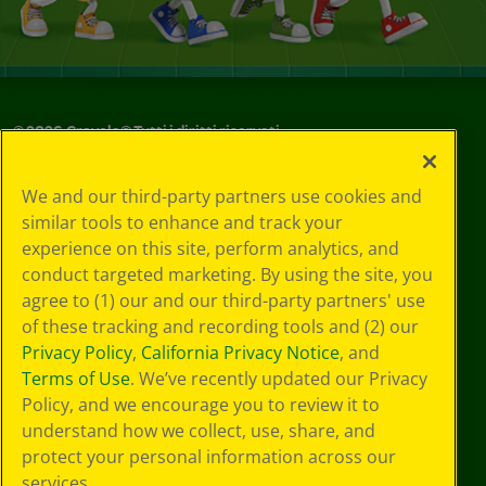
©
2026
Crayola® Tutti i diritti riservati.
Le tue scelte
We and our third-party partners use cookies and
in materia di
similar tools to enhance and track your
privacy
experience on this site, perform analytics, and
Informativa sulla
privacy
conduct targeted marketing. By using the site, you
Termini SMS
agree to (1) our and our third-party partners' use
GDPR
of these tracking and recording tools and (2) our
Informativa sulla
Privacy Policy
,
California Privacy Notice
, and
privacy di CA
Terms of Use
. We’ve recently updated our Privacy
Technologies
Policy, and we encourage you to review it to
Preferenze cookie
understand how we collect, use, share, and
Condizioni d'uso
Accessibilità web
protect your personal information across our
Mappa del sito
services.