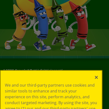
©
2026
Crayola® Tutti i diritti riservati.
Le tue scelte
We and our third-party partners use cookies and
in materia di
similar tools to enhance and track your
privacy
experience on this site, perform analytics, and
Informativa sulla
privacy
conduct targeted marketing. By using the site, you
Termini SMS
agree to (1) our and our third-party partners' use