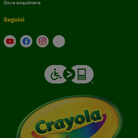
Dove acquistare
Seguici
Su YouTube
Contatti
Profilo Instagram
Email