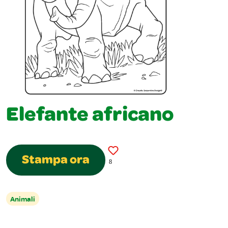
Elefante africano
Stampa ora
8
Animali