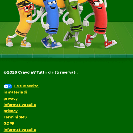
©
2026
Crayola® Tutti i diritti riservati.
Le tue scelte
in materia di
privacy
Informativa sulla
privacy
Termini SMS
GDPR
Informativa sulla