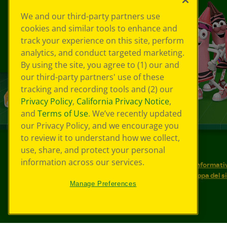
We and our third-party partners use
cookies and similar tools to enhance and
track your experience on this site, perform
analytics, and conduct targeted marketing.
By using the site, you agree to (1) our and
our third-party partners' use of these
tracking and recording tools and (2) our
Privacy Policy
,
California Privacy Notice
,
and
Terms of Use
. We’ve recently updated
our Privacy Policy, and we encourage you
to review it to understand how we collect,
use, share, and protect your personal
©
2026
Crayola® Tutti i diritti riservati.
information across our services.
Le tue scelte in materia di privacy
Informativ
Condizioni d'uso
Accessibilità web
Mappa del s
Manage Preferences