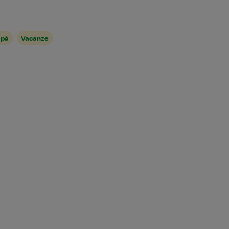
apà
Vacanze