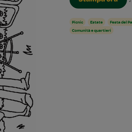
Stampa ora
2
Picnic
Estate
Festa del P
Comunità e quartieri