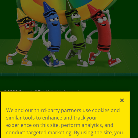
©
2026
Crayola® Tutti i diritti riservati.
Le tue scelte
We and our third-party partners use cookies and
in materia di
similar tools to enhance and track your
privacy
experience on this site, perform analytics, and
Informativa sulla
privacy
conduct targeted marketing. By using the site, you
Termini SMS