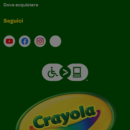
Dove acquistare
Seguici
Su YouTube
Contatti
Profilo Instagram
Email