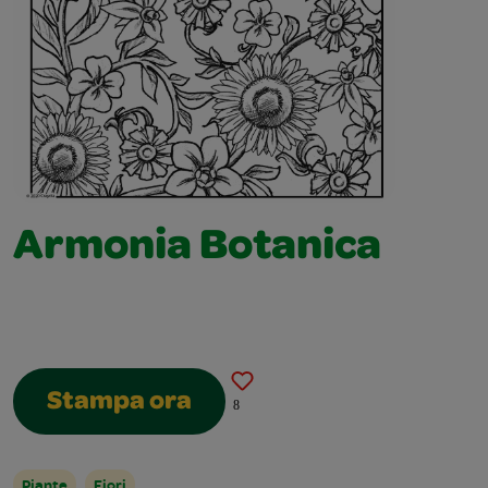
Armonia Botanica
Stampa ora
8
Piante
Fiori