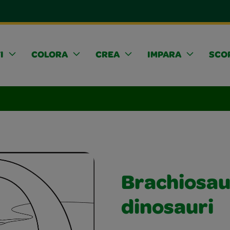
I
COLORA
CREA
IMPARA
SCOP
Brachiosaur
dinosauri