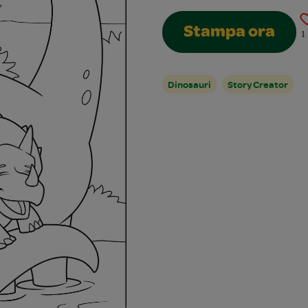
Stampa ora
1
Dinosauri
Story Creator