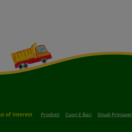
so of Interest
Prodotti
Cuori E Baci
Stivali Primaveri