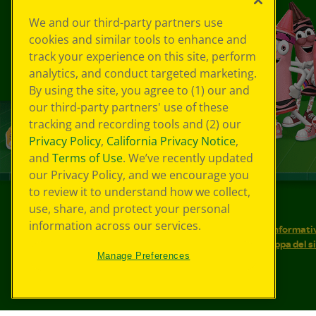
We and our third-party partners use
cookies and similar tools to enhance and
track your experience on this site, perform
analytics, and conduct targeted marketing.
By using the site, you agree to (1) our and
our third-party partners' use of these
tracking and recording tools and (2) our
Privacy Policy
,
California Privacy Notice
,
and
Terms of Use
. We’ve recently updated
our Privacy Policy, and we encourage you
to review it to understand how we collect,
use, share, and protect your personal
©
2026
Crayola® Tutti i diritti riservati.
information across our services.
Le tue scelte in materia di privacy
Informativ
Condizioni d'uso
Accessibilità web
Mappa del s
Manage Preferences