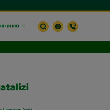
RI DI PIÙ
atalizi
(
)
ke Button Notice
view