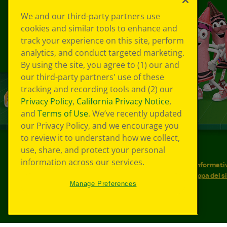
We and our third-party partners use
cookies and similar tools to enhance and
track your experience on this site, perform
analytics, and conduct targeted marketing.
By using the site, you agree to (1) our and
our third-party partners' use of these
tracking and recording tools and (2) our
Privacy Policy
,
California Privacy Notice
,
and
Terms of Use
. We’ve recently updated
our Privacy Policy, and we encourage you
to review it to understand how we collect,
use, share, and protect your personal
©
2026
Crayola® Tutti i diritti riservati.
information across our services.
Le tue scelte in materia di privacy
Informativ
Condizioni d'uso
Accessibilità web
Mappa del s
Manage Preferences