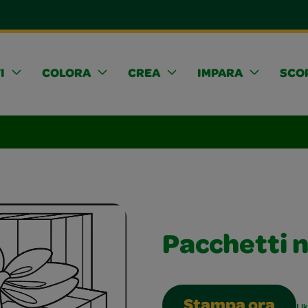
I
COLORA
CREA
IMPARA
SCOP
Pacchetti n
Stampa ora
Li