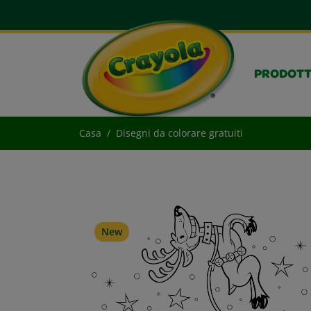
PRODOTT
Casa
Disegni da colorare gratuiti
New