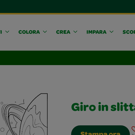
I
COLORA
CREA
IMPARA
SCOP
Giro in slit