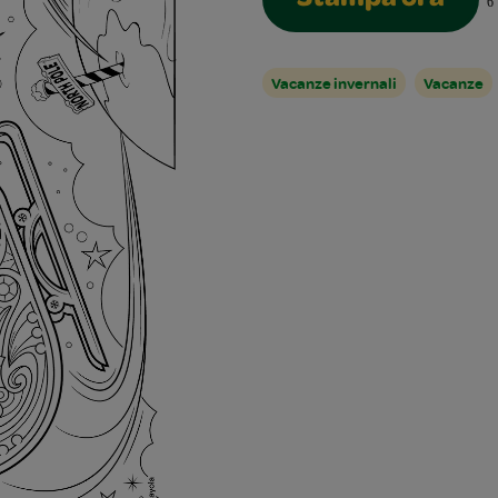
Stampa ora
6
Vacanze invernali
Vacanze