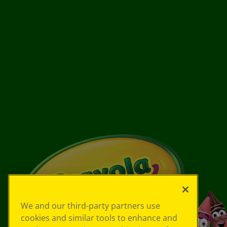
We and our third-party partners use
cookies and similar tools to enhance and