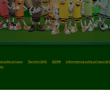
a sulla privacy
Termini SMS
GDPR
Informativa sulla privacy di
ito