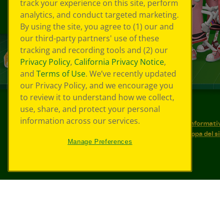
track your experience on this site, perform
analytics, and conduct targeted marketing.
By using the site, you agree to (1) our and
our third-party partners' use of these
tracking and recording tools and (2) our
Privacy Policy
,
California Privacy Notice
,
and
Terms of Use
. We’ve recently updated
our Privacy Policy, and we encourage you
to review it to understand how we collect,
use, share, and protect your personal
©
2026
Crayola® Tutti i diritti riservati.
information across our services.
Le tue scelte in materia di privacy
Informativ
Condizioni d'uso
Accessibilità web
Mappa del s
Manage Preferences