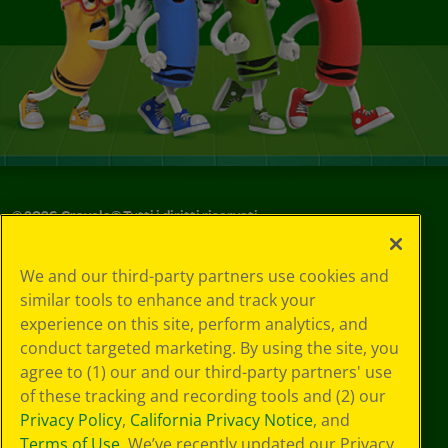
©
2026
Crayola® Tutti i diritti riservati.
Le tue scelte
We and our third-party partners use cookies and
in materia di
similar tools to enhance and track your
privacy
experience on this site, perform analytics, and
Informativa sulla
privacy
conduct targeted marketing. By using the site, you
Termini SMS
agree to (1) our and our third-party partners' use
GDPR
of these tracking and recording tools and (2) our
Informativa sulla
Privacy Policy
,
California Privacy Notice
, and
privacy di CA
Terms of Use
. We’ve recently updated our Privacy