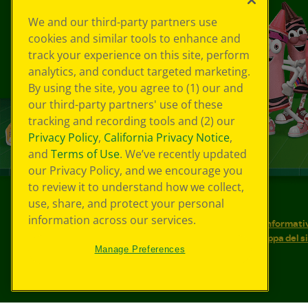
We and our third-party partners use
cookies and similar tools to enhance and
track your experience on this site, perform
analytics, and conduct targeted marketing.
By using the site, you agree to (1) our and
our third-party partners' use of these
tracking and recording tools and (2) our
Privacy Policy
,
California Privacy Notice
,
and
Terms of Use
. We’ve recently updated
our Privacy Policy, and we encourage you
to review it to understand how we collect,
use, share, and protect your personal
©
2026
Crayola® Tutti i diritti riservati.
information across our services.
Le tue scelte in materia di privacy
Informativ
Condizioni d'uso
Accessibilità web
Mappa del s
Manage Preferences