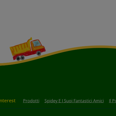
Interest
Prodotti
Spidey E I Suoi Fantastici Amici
Il 