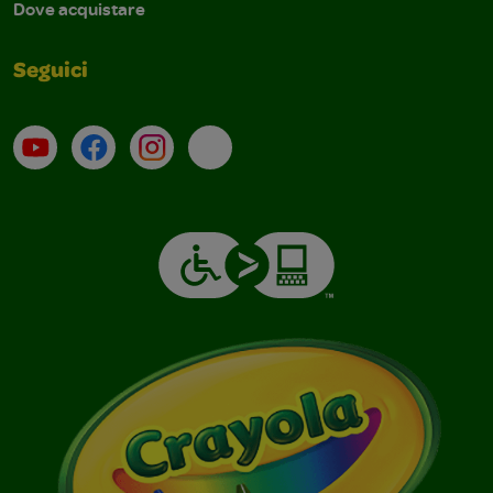
Dove acquistare
Seguici
Su YouTube
Contatti
Profilo Instagram
Email