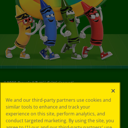
©
2026
Crayola® Tutti i diritti riservati.
Le tue scelte
We and our third-party partners use cookies and
in materia di
similar tools to enhance and track your
privacy
experience on this site, perform analytics, and
Informativa sulla
privacy
conduct targeted marketing. By using the site, you
Termini SMS
agree to (1) our and our third-party partners' use