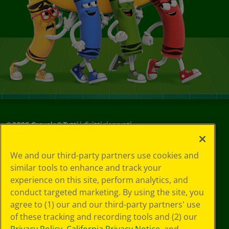
©
2026
Crayola® Tutti i diritti riservati.
Le tue scelte
We and our third-party partners use cookies and
in materia di
similar tools to enhance and track your
privacy
experience on this site, perform analytics, and
Informativa sulla
privacy
conduct targeted marketing. By using the site, you
Termini SMS
agree to (1) our and our third-party partners' use
GDPR
of these tracking and recording tools and (2) our
Informativa sulla