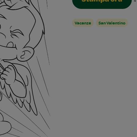
Stampa ora
4
Vacanze
San Valentino