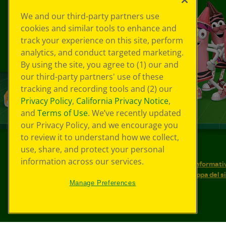
We and our third-party partners use
cookies and similar tools to enhance and
track your experience on this site, perform
analytics, and conduct targeted marketing.
By using the site, you agree to (1) our and
our third-party partners' use of these
tracking and recording tools and (2) our
Privacy Policy
,
California Privacy Notice
,
and
Terms of Use
. We’ve recently updated
our Privacy Policy, and we encourage you
to review it to understand how we collect,
use, share, and protect your personal
©
2026
Crayola® Tutti i diritti riservati.
information across our services.
Le tue scelte in materia di privacy
Informativ
Condizioni d'uso
Accessibilità web
Mappa del s
Manage Preferences