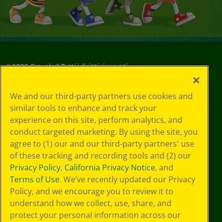
©
2026
Crayola® Tutti i diritti riservati.
Le tue scelte
We and our third-party partners use cookies and
in materia di
similar tools to enhance and track your
privacy
experience on this site, perform analytics, and
Informativa sulla
privacy
conduct targeted marketing. By using the site, you
Termini SMS
agree to (1) our and our third-party partners' use
GDPR
of these tracking and recording tools and (2) our
Informativa sulla
Privacy Policy
,
California Privacy Notice
, and
privacy di CA
Terms of Use
. We’ve recently updated our Privacy
Technologies
Policy, and we encourage you to review it to
Preferenze cookie
understand how we collect, use, share, and
Condizioni d'uso
Accessibilità web
protect your personal information across our