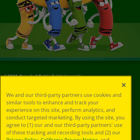
©
2026
Crayola® Tutti i diritti riservati.
Le tue scelte
We and our third-party partners use cookies and
in materia di
similar tools to enhance and track your
privacy
experience on this site, perform analytics, and
Informativa sulla
privacy
conduct targeted marketing. By using the site, you
Termini SMS
agree to (1) our and our third-party partners' use
GDPR
of these tracking and recording tools and (2) our
Informativa sulla