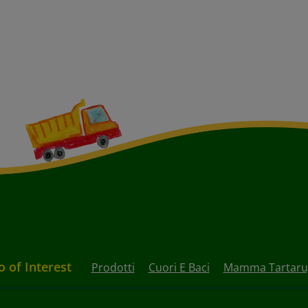
o of Interest
Prodotti
Cuori E Baci
Mamma Tartaru