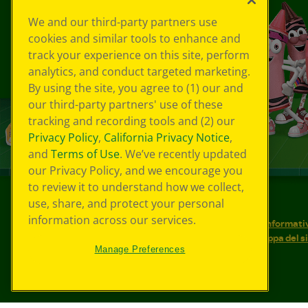
We and our third-party partners use
cookies and similar tools to enhance and
track your experience on this site, perform
analytics, and conduct targeted marketing.
By using the site, you agree to (1) our and
our third-party partners' use of these
tracking and recording tools and (2) our
Privacy Policy
,
California Privacy Notice
,
and
Terms of Use
. We’ve recently updated
our Privacy Policy, and we encourage you
to review it to understand how we collect,
use, share, and protect your personal
©
2026
Crayola® Tutti i diritti riservati.
information across our services.
Le tue scelte in materia di privacy
Informativ
Condizioni d'uso
Accessibilità web
Mappa del s
Manage Preferences