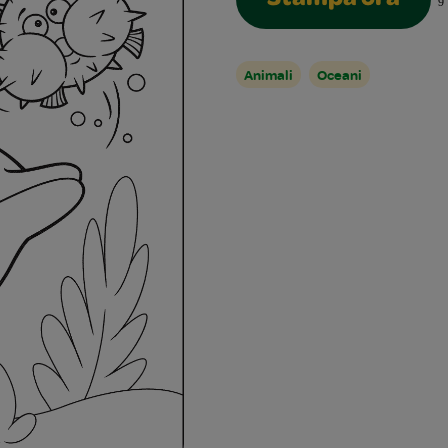
Stampa ora
9
Animali
Oceani