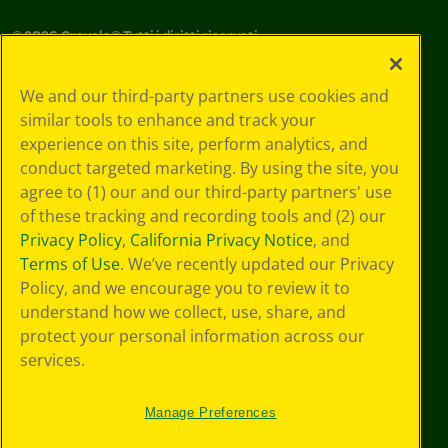
©
2026
Crayola® Tutti i diritti riservati.
Le tue scelte
We and our third-party partners use cookies and
in materia di
similar tools to enhance and track your
privacy
experience on this site, perform analytics, and
Informativa sulla
privacy
conduct targeted marketing. By using the site, you
Termini SMS
agree to (1) our and our third-party partners' use
GDPR
of these tracking and recording tools and (2) our
Informativa sulla
Privacy Policy
,
California Privacy Notice
, and
privacy di CA
Terms of Use
. We’ve recently updated our Privacy
Technologies
Policy, and we encourage you to review it to
Preferenze cookie
understand how we collect, use, share, and
Condizioni d'uso
Accessibilità web
protect your personal information across our
Mappa del sito
services.
Manage Preferences