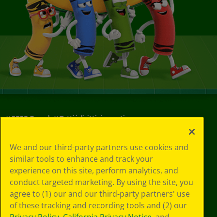
©
2026
Crayola® Tutti i diritti riservati.
Le tue scelte
We and our third-party partners use cookies and
in materia di
similar tools to enhance and track your
privacy
experience on this site, perform analytics, and
Informativa sulla
privacy
conduct targeted marketing. By using the site, you
Termini SMS
agree to (1) our and our third-party partners' use
GDPR
of these tracking and recording tools and (2) our
Informativa sulla