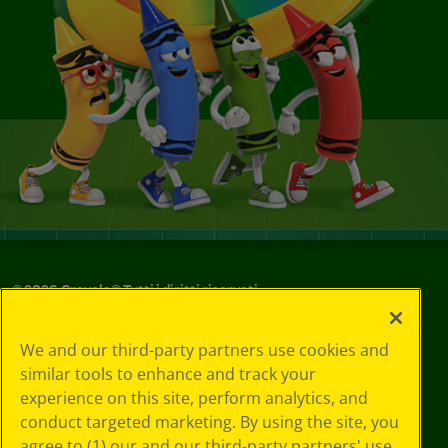
©
2026
Crayola® Tutti i diritti riservati.
Le tue scelte
We and our third-party partners use cookies and
in materia di
similar tools to enhance and track your
privacy
experience on this site, perform analytics, and
Informativa sulla
privacy
conduct targeted marketing. By using the site, you
Termini SMS
agree to (1) our and our third-party partners' use