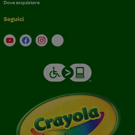
Dove acquistare
Seguici
Su YouTube
Contatti
Profilo Instagram
Email