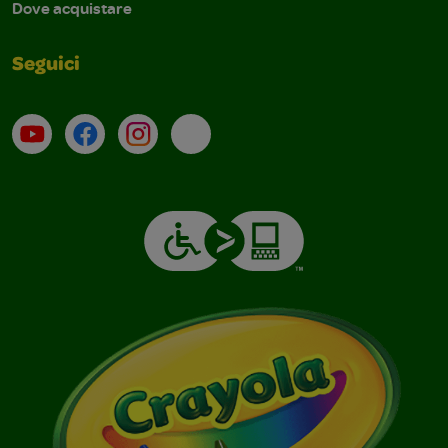
Dove acquistare
Seguici
Su YouTube
Contatti
Profilo Instagram
Email