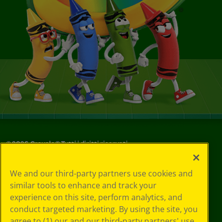
©
2026
Crayola® Tutti i diritti riservati.
Le tue scelte
We and our third-party partners use cookies and
in materia di
similar tools to enhance and track your
privacy
experience on this site, perform analytics, and
Informativa sulla
privacy
conduct targeted marketing. By using the site, you
Termini SMS
agree to (1) our and our third-party partners' use