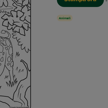
Stampa ora
9
Animali