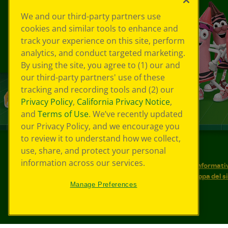
We and our third-party partners use
cookies and similar tools to enhance and
track your experience on this site, perform
analytics, and conduct targeted marketing.
By using the site, you agree to (1) our and
our third-party partners' use of these
tracking and recording tools and (2) our
Privacy Policy
,
California Privacy Notice
,
and
Terms of Use
. We’ve recently updated
our Privacy Policy, and we encourage you
to review it to understand how we collect,
use, share, and protect your personal
©
2026
Crayola® Tutti i diritti riservati.
information across our services.
Le tue scelte in materia di privacy
Informativ
Condizioni d'uso
Accessibilità web
Mappa del s
Manage Preferences